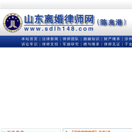
本站首页
|
法律新闻
|
律师团队
|
婚姻知识
|
财产继承
|
涉
诉讼常识
|
律师支招
|
军婚研究
|
赠与继承
|
律师见证
|
子