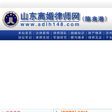
本站首页
|
法律新闻
|
律师团队
|
婚姻知识
|
财产继承
|
涉
诉讼常识
|
律师支招
|
军婚研究
|
赠与继承
|
律师见证
|
子