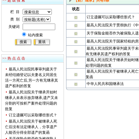
>> 超 级 搜 索
【财产继承】
共有
8
条
状态
栏 目
订立遗嘱可以采取哪些形式？
类 别
最高人民法院关于贯彻执行《中
关键词
关于保险金能否作为被保险人遗
站内搜索
最高人民法院关于国家经租的房
最高人民法院民事审判庭关于未
有无继承其遗产权利的答复
>> 热 点 点 击
最高人民法院关于继承开始时继
处理问题的批复
最高人民法院民事审判庭关于
最高人民法院关于被继承人死亡
未经结婚登记以夫妻名义同居生
复函
活一方死亡后,另一方有无继承其
中华人民共和国继承法
遗产权利的答复
最高人民法院关于继承开始时
继承人未表示放弃继承,遗产又未
分割的可按析产案件处理问题的
批复
订立遗嘱可以采取哪些形式？
最高人民法院关于被继承人死
亡后没有法定继承人，分享遗产
人能否分得全部遗产的复函
关于保险金能否作为被保险人