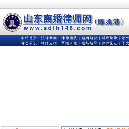
本站首页
|
法律新闻
|
律师团队
|
婚姻知识
|
财产继承
|
涉
诉讼常识
|
律师支招
|
军婚研究
|
赠与继承
|
律师见证
|
子