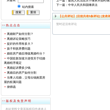
关键词
上一篇：
最高人民法院关于继承开始时继
下一篇：
中华人民共和国继承法
站内搜索
【公共评论】[目前共有
0
条评论]
[发表评
暂时还没有评论
>> 热 点 点 击
离婚财产如何分割？
离婚诉讼策略技巧
捉奸的作用有多大？
孩子和抚养费问题
婚前房产婚后增值离婚咋分？
中国驻新加坡大使馆关于结婚
离婚程序规定
离婚起诉费多少钱
离婚后的房产如何分割
当事人结婚，父母出钱购置房
屋的权属问题
律师函
>> 版 权 及 免 责 声 明
本站资料文章其版权归作者本人