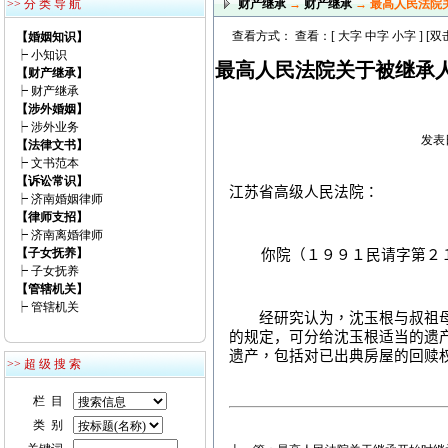
>> 分 类 导 航
财产继承
→
财产继承
→ 最高人民法院
查看方式： 查看：[
大字
中字
小字
] [
【婚姻知识】
┝
小知识
最高人民法院关于被继承
【财产继承】
┝
财产继承
【涉外婚姻】
┝
涉外业务
发表日
【法律文书】
┝
文书范本
【诉讼常识】
江苏省高级人民法院：
┝
济南婚姻律师
【律师支招】
┝
济南离婚律师
【子女抚养】
你院（１９９１民请字第２１
┝
子女抚养
【管辖机关】
┝
管辖机关
经研究认为，沈玉根与叔祖母
的规定，可分给沈玉根适当的遗
遗产，包括对已出典房屋的回赎
>> 超 级 搜 索
栏 目
类 别